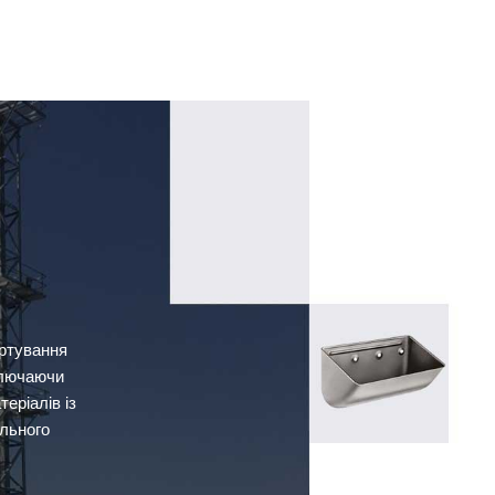
ортування
ключаючи
еріалів із
ального