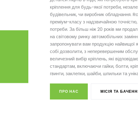
кріплення для будь-якої потреби, незалеж
будівельник, чи виробник обладнання. Ra
преміум-класу з надзвичайною точністю,
потреби. За більш ніж 20 років ми прода
на світовому ринку автомобільних замінн
запропонувати вам продукцію найвищої як
собі дозволити, з неперевершеним обсл
величезний вибір кріплень, які відповіда
стандартам, включаючи гайки, болти, крі
гвинти, заклепки, шайби, шпильки та унік
ПРО НАС
МІСІЯ ТА БАЧЕН