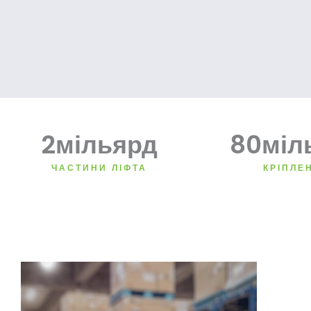
2
мільярд
80
міл
ЧАСТИНИ ЛІФТА
КРІПЛЕ