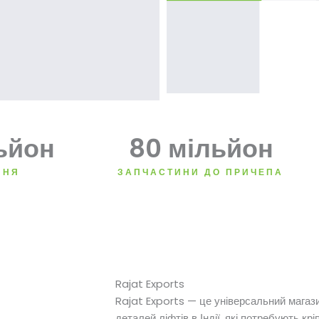
ьйон
80
 мільйон
ННЯ
ЗАПЧАСТИНИ ДО ПРИЧЕПА
Rajat Exports
Rajat Exports — це універсальний магаз
деталей ліфтів в Індії, які потребують крі