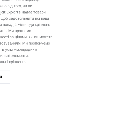
но від того, чи ви
jat Exports надає товари
 щоб задовольнити всі ваші
ли понад 2 мільярди кріплень
иків. Ми прагнемо
ості за цінами, які ви можете
уговуванням. Ми пропонуємо
ють усім міжнародним
пильні елементи,
альні кріплення.
НЯ