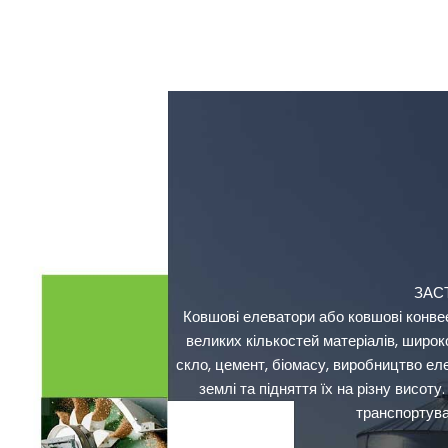
ЗАС
Ковшові елеватори або ковшові конве
великих кількостей матеріалів, широ
скло, цемент, біомасу, виробництво еле
землі та підняття їх на різну висо
транспортува