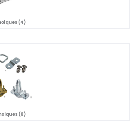
lques (4)​​
lques (6)​​