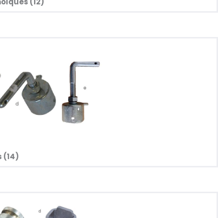
olques (12)
s (14)