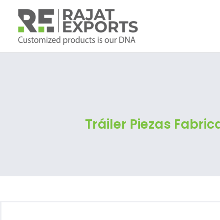
Ir
al
contenido
Tráiler
Piezas
Fabric