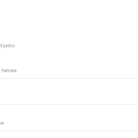
d justo
a fames
us