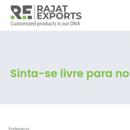
Skip
to
content
Sinta-se livre para n
Endereço: